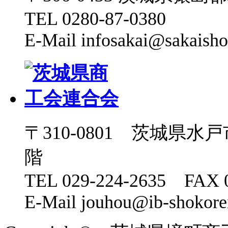
TEL 0280-87-0380
E-Mail infosakai@sakaisho
〒310-0801 茨城県水
階
TEL 029-224-2635 FAX 0
E-Mail jouhou@ib-shokoren