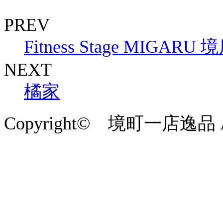
PREV
Fitness Stage MIGARU 
NEXT
橘家
Copyright© 境町一店逸品 All 