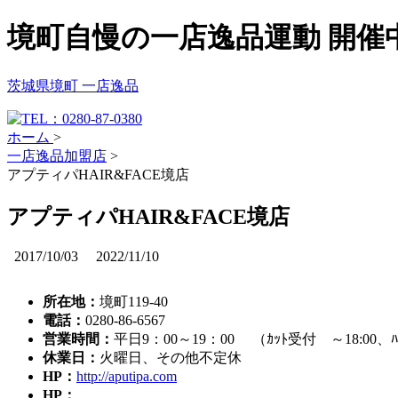
境町自慢の一店逸品運動 開催
茨城県境町 一店逸品
ホーム
>
一店逸品加盟店
>
アプティパHAIR&FACE境店
アプティパHAIR&FACE境店
2017/10/03
2022/11/10
所在地：
境町119-40
電話：
0280-86-6567
営業時間：
平日9：00～19：00 （ｶｯﾄ受付 ～18:00、
休業日：
火曜日、その他不定休
HP：
http://aputipa.com
HP：