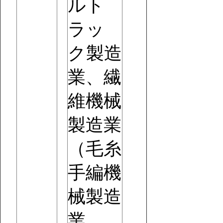
ルト
ラッ
ク製造
業、繊
維機械
製造業
（毛糸
手編機
械製造
業