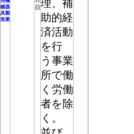
31
理、補
用機
械器
日
具製
助的経
造業
済活動
を行
う事業
所で働
く労働
者を除
く。
並び