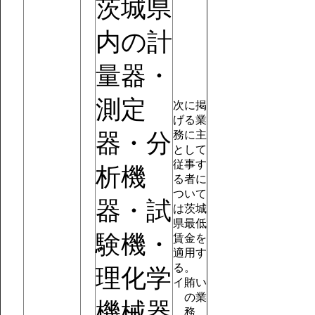
茨城県
内の計
量器・
測定
次に掲
げる業
務に主
器・分
として
従事す
析機
る者に
ついて
器・試
は茨城
県最低
験機・
賃金を
適用す
る。
理化学
イ
賄い
の業
機械器
務