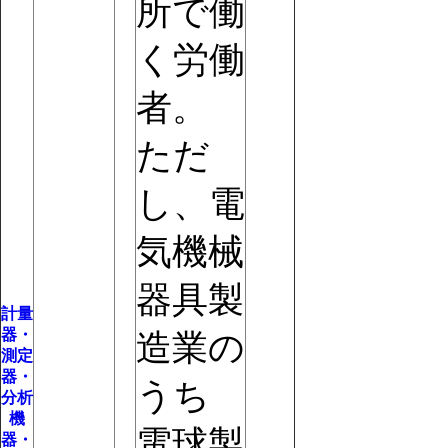
所で働
く労働
者。
ただ
し、電
気機械
器具製
計量
器・
造業の
測定
器・
うち
分析
機
電球製
器・