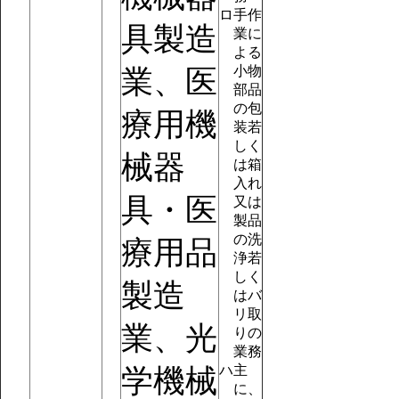
ロ
手作
具製造
業に
よる
小物
業、医
部品
の包
療用機
装若
しく
械器
は箱
入れ
具・医
又は
製品
の洗
療用品
浄若
しく
製造
はバ
リ取
業、光
りの
業務
ハ
主
学機械
に、