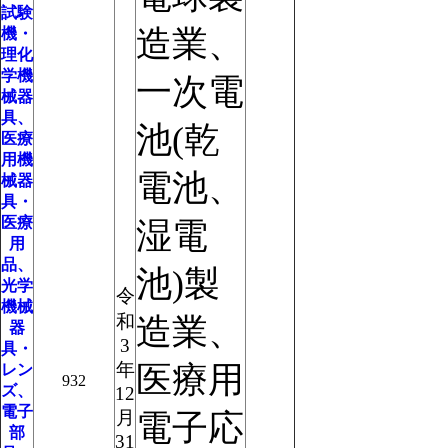
試験
造業、
機・
理化
学機
一次電
械器
具、
池(乾
医療
用機
電池、
械器
具・
医療
湿電
用
品、
池)製
光学
令
機械
和
造業、
器
3
具・
年
医療用
レン
932
ズ、
12
電子
月
電子応
部
31