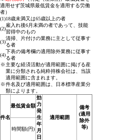
適用せず茨城県最低賃金を適用する労働
者）
(1)
18歳未満又は65歳以上の者
雇入れ後6月未満の者であって、技能
(2)
習得中のもの
清掃、片付けの業務に主として従事す
(3)
る者
下表の備考欄の適用除外業務に従事す
(4)
る者
※
主要な経済活動が適用範囲に掲げる産
業に分類される純粋持株会社は、当該
適用範囲に含まれます。
※
件名及び適用範囲は、日本標準産業分
類によります。
効
力
最低賃金額
備考
発
(適用
件名
生
適用範囲
除外
年
等)
時間額(円)
月
日