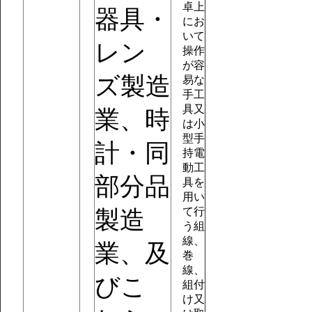
卓上
器具・
にお
いて
レン
操作
が容
ズ製造
易な
手工
具又
業、時
は小
型手
計・同
持電
動工
部分品
具を
用い
て行
製造
う組
線、
業、及
巻
線、
びこ
組付
け又