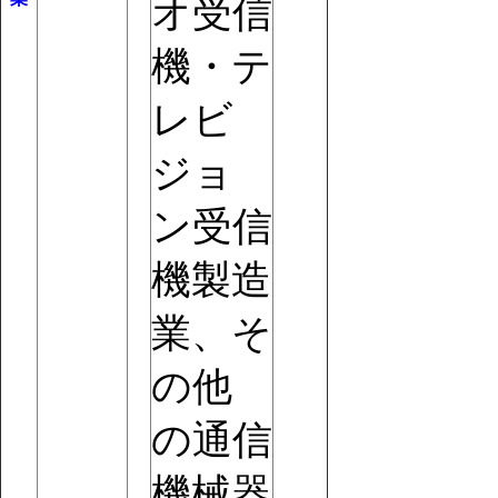
オ受信
機・テ
レビ
ジョ
ン受信
機製造
業、そ
の他
の通信
機械器