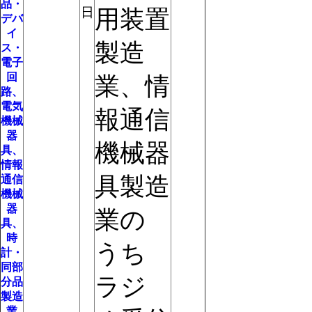
品・
日
用装置
デバ
イ
製造
ス・
電子
回
業、情
路、
電気
報通信
機械
器
機械器
具、
情報
具製造
通信
機械
器
業の
具、
時
うち
計・
同部
ラジ
分品
製造
業