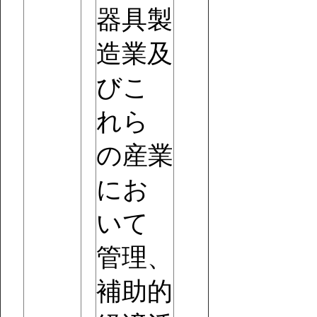
器具製
造業及
びこ
れら
の産業
にお
いて
管理、
補助的