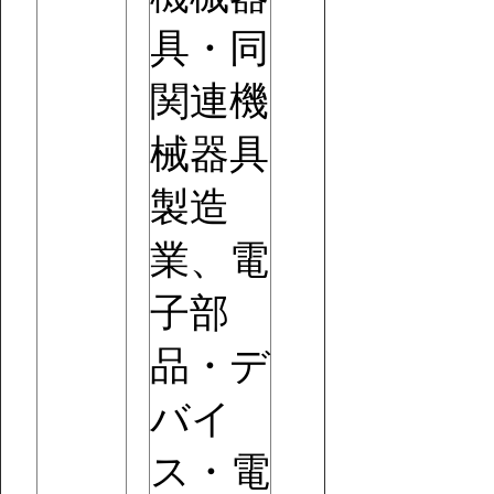
具・同
関連機
械器具
製造
業、電
子部
品・デ
バイ
ス・電