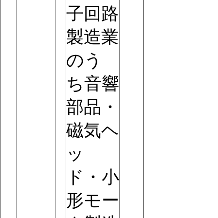
子回路
製造業
のう
ち音響
部品・
磁気ヘ
ッ
ド・小
形モー