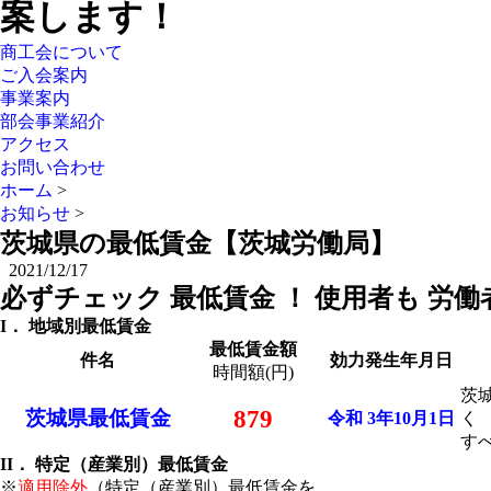
案します！
商工会について
ご入会案内
事業案内
部会事業紹介
アクセス
お問い合わせ
ホーム
>
お知らせ
>
茨城県の最低賃金【茨城労働局】
2021/12/17
必ずチェック 最低賃金 ！ 使用者も 労働
I． 地域別最低賃金
最低賃金額
件名
効力発生年月日
時間額(円)
茨
879
茨城県最低賃金
令和 3年10月1日
く
す
II． 特定（産業別）最低賃金
※
適用除外
（特定（産業別）最低賃金を