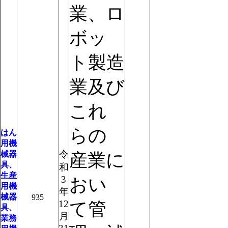
業、ロ
ボッ
ト製造
業及び
これ
らの
はん
用機
令
械器
産業に
具、
和
生産
3
おい
用機
年
械器
935
12
て管
具、
月
業務