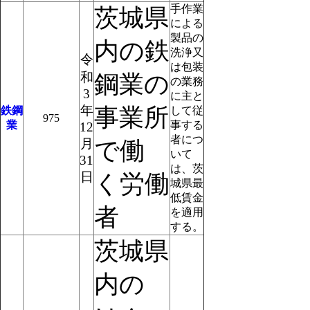
手作業
茨城県
による
製品の
内の鉄
洗浄又
令
は包装
和
鋼業の
の業務
3
に主と
年
事業所
鉄鋼
して従
975
業
事する
12
者につ
月
で働
いて
31
は、茨
日
く労働
城県最
低賃金
者
を適用
する。
茨城県
内の