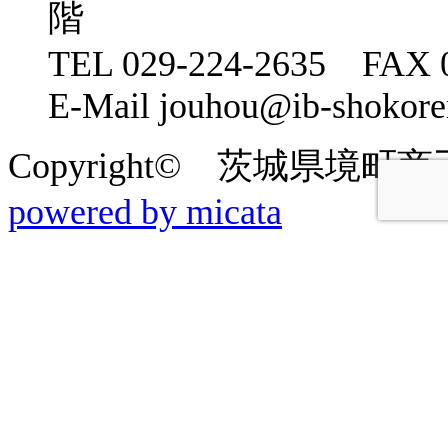
階
TEL 029-224-2635 FAX 0
E-Mail jouhou@ib-shokoren
Copyright© 茨城県境町商工会 2
powered by micata