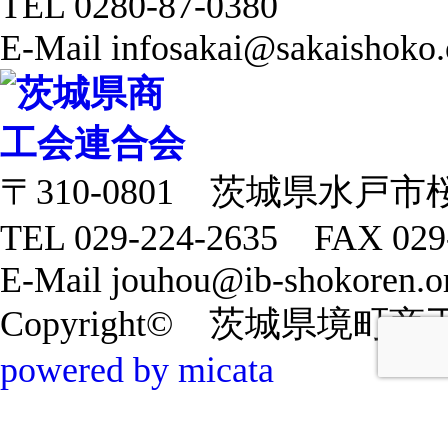
TEL 0280-87-0380
E-Mail infosakai@sakaishoko.
〒310-0801 茨城県水戸市
TEL 029-224-2635 FAX 029
E-Mail jouhou@ib-shokoren.or
Copyright© 茨城県境町商工会 20
powered by micata