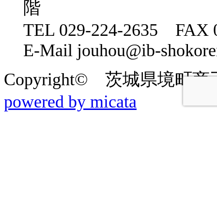
階
TEL 029-224-2635 FAX 0
E-Mail jouhou@ib-shokoren
Copyright© 茨城県境町商工会 2
powered by micata