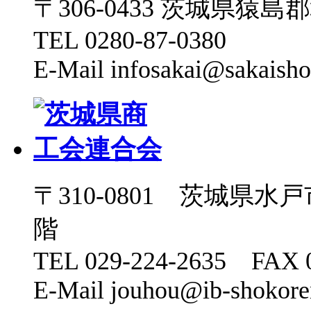
〒306-0433 茨城県猿島郡境
TEL 0280-87-0380
E-Mail infosakai@sakaisho
〒310-0801 茨城県水
階
TEL 029-224-2635 FAX 0
E-Mail jouhou@ib-shokoren