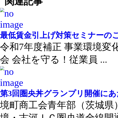
関連記事
最低賃金引上げ対策セミナーの
令和7年度補正 事業環境
会 会社を守る！従業員 ...
第3回圏央丼グランプリ開催にあ
境町商工会青年部（茨城県
境・古河ＩＣ圏央道全線開通 .