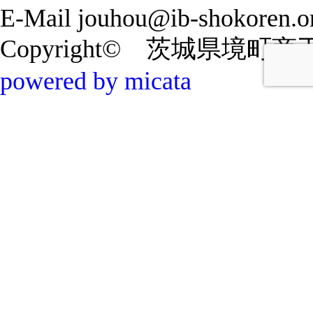
E-Mail jouhou@ib-shokoren.or
Copyright© 茨城県境町商工会 20
powered by micata