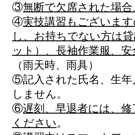
③
無断で欠席された場合
④
実技講習もございます
し、お持ちでない方は貸
ット）、長袖作業服、安
（雨天時、雨具）
⑤記入された氏名、生年
しません。
⑥
遅刻、早退者には、修
ください
。