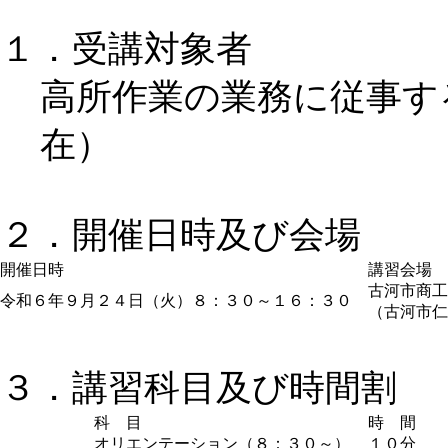
１．受講対象者
高所作業の業務に従事す
在）
２．開催日時及び会場
開催日時
講習会場
古河市商工
令和６年９月２４日（火）８：３０～１６：３０
（古河市仁連
３．講習科目及び時間割
科 目
時 間
オリエンテーション（８：３０～）
１０分