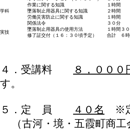
作業に関する知識
１時間
学科
墜落制止用器具に関する知識
２時間
労働災害防止に関する知識
１時間
関係法令
３０分
墜落制止用器具の使用方法
１時間３０
実技
修了証交付（１６：３０頃予定）
合計 ６時
４．受講料
８，０００
す。
５．定 員
４０名
※定
（古河・境・五霞町商工