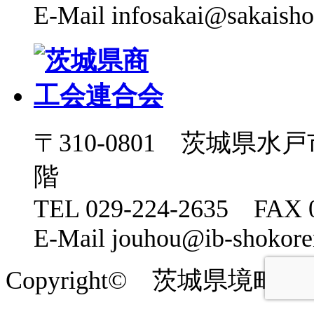
E-Mail infosakai@sakaisho
〒310-0801 茨城県水
階
TEL 029-224-2635 FAX 0
E-Mail jouhou@ib-shokoren
Copyright© 茨城県境町商工会 2