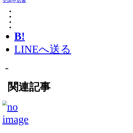
受講申込書
B!
LINEへ送る
-
関連記事