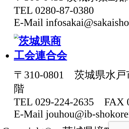
TEL 0280-87-0380
E-Mail infosakai@sakaisho
〒310-0801 茨城県水
階
TEL 029-224-2635 FAX 0
E-Mail jouhou@ib-shokoren