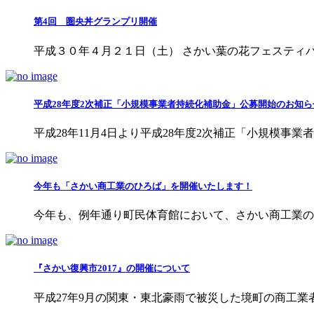
第4回 圏央丼グランプリ開催
平成３０年４月２１日（土） さかい葉の花フェスティバル
平成28年度2次補正「小規模事業者持続化補助金」公募開始のお知ら
平成28年11月4日より平成28年度2次補正「小規模事業者
今年も「さかい商工業のひろば」を開催いたします！
今年も、例年通り町民体育館において、さかい商工業のひろ
『さかい復興市2017』の開催について
平成27年9月の関東・東北豪雨で被災した境町の商工業者