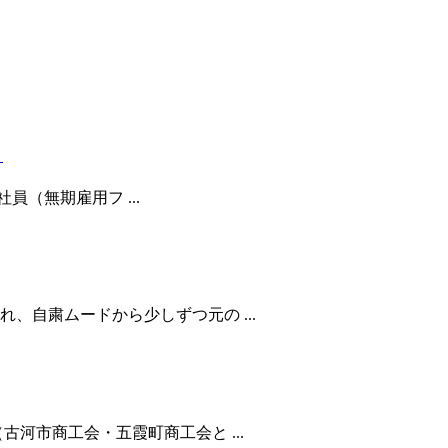
】
（無期雇用フ ...
、自粛ムードから少しずつ元の ...
河市商工会・五霞町商工会と ...