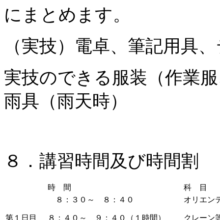
にまとめます。
（実技）電卓、筆記用具、
実技のできる服装（作業服
雨具（雨天時）
８．講習時間及び時間割
時 間
科 目
８：３０～ ８：４０
オリエン
第１日目
８：４０～ ９：４０（１時間）
クレーン