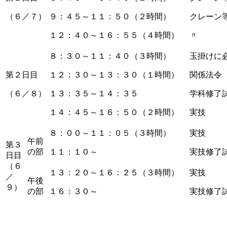
（６／７）
９：４５～１１：５０（２時間）
クレーン
１２：４０～１６：５５（４時間）
〃
８：３０～１１：４０（３時間）
玉掛けに
第２日目
１２：３０～１３：３０（１時間）
関係法令
（６／８）
１３：３５～１４：３５
学科修了
１４：４５～１６：５０（２時間）
実技
８：００～１１：０５（３時間）
実技
午前
第３
の部
１１：１０～
実技修了
日目
（６
１３：２０～１６：２５（３時間）
実技
／
午後
９）
の部
１６：３０～
実技修了