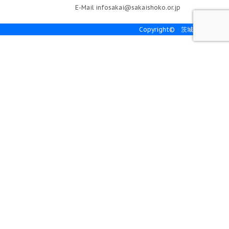
E-Mail infosakai@sakaishoko.or.jp
Copyright© 茨城県境町商工会 201