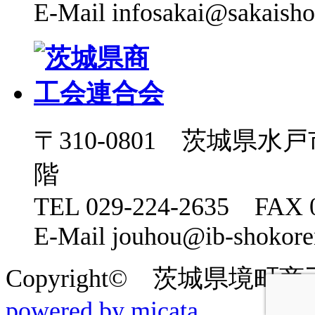
E-Mail infosakai@sakaisho
〒310-0801 茨城県水
階
TEL 029-224-2635 FAX 0
E-Mail jouhou@ib-shokoren
Copyright© 茨城県境町商工会 2
powered by micata