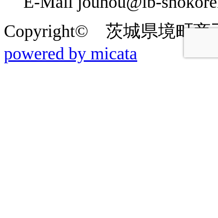
E-Mail jouhou@ib-shokoren
Copyright© 茨城県境町商工会 2
powered by micata