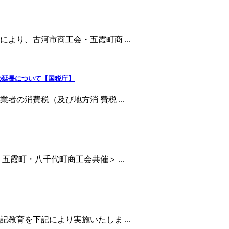
より、古河市商工会・五霞町商 ...
の延長について【国税庁】
の消費税（及び地方消 費税 ...
霞町・八千代町商工会共催＞ ...
教育を下記により実施いたしま ...