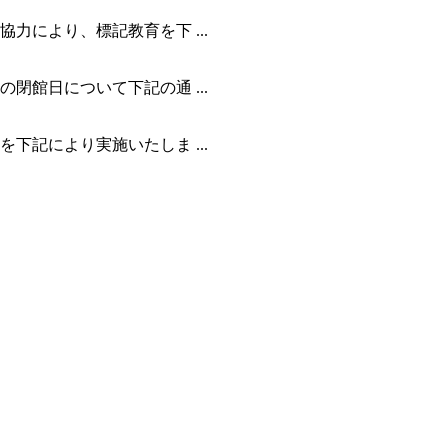
により、標記教育を下 ...
館日について下記の通 ...
記により実施いたしま ...