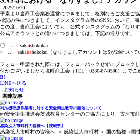
SNS等における「なりすまし」アカウ
2025/10/20
平素より当商工会業務運営につきまして、格別なるご支援ご協
標記の件につきまして、インスタグラム等のSNSにおいて、
この度、当商工会においても、公式インスタグラムの「なりす
公式アカウントとの違いにつきましては、下記の通りです。
〇 … sakai
s
hokokai
× … sakai
ss
hokokai（なりすましアカウントはSが2個つい
フォロー申請された際には、フォローバックせずにブロックし
何かございましたら境町商工会（TEL：0280-87-0380）
B!
LINEへ送る
-
お知らせ
関連記事
刈払機取扱作業者に対する安全衛生教育の開催について
㈱安全衛生推進会茨城教育センターのご協力により、古河市商工会
感染拡大市町村の皆様へ【茨城県】
感染拡大市町村の皆様へ ＜ 感染拡大市町村 ＞ 国の指標（陽性者数）