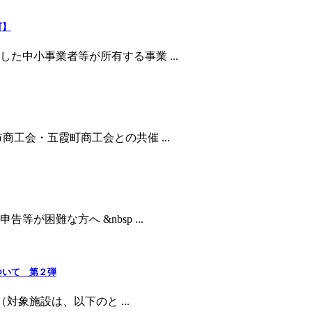
町】
た中小事業者等が所有する事業 ...
工会・五霞町商工会との共催 ...
困難な方へ &nbsp ...
ついて 第２弾
対象施設は、以下のと ...