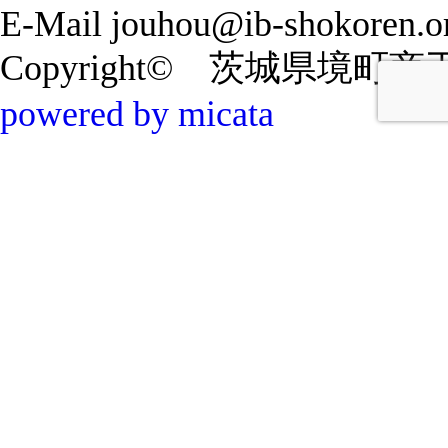
E-Mail jouhou@ib-shokoren.or
Copyright© 茨城県境町商工会 20
powered by micata