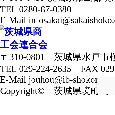
TEL 0280-87-0380
E-Mail infosakai@sakaishoko.
〒310-0801 茨城県水戸市
TEL 029-224-2635 FAX 029
E-Mail jouhou@ib-shokoren.or
Copyright© 茨城県境町商工会 20