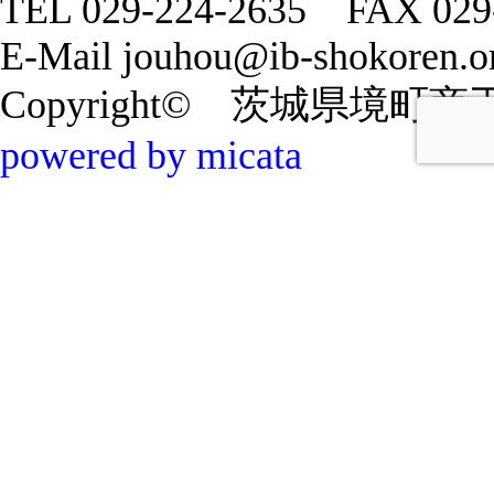
TEL 029-224-2635 FAX 029
E-Mail jouhou@ib-shokoren.or
Copyright© 茨城県境町商工会 20
powered by micata